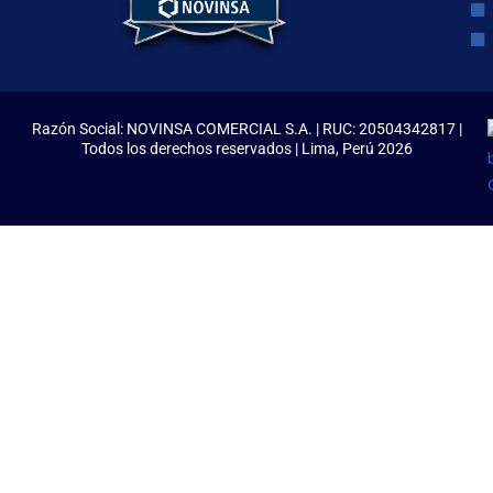
Razón Social: NOVINSA COMERCIAL S.A. | RUC: 20504342817 |
Todos los derechos reservados | Lima, Perú 2026