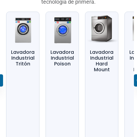
tecnología de primera.
Lavadora
Lavadora
Lavadora
La
Industrial
Industrial
Industrial
Ind
Tritón
Poison
Hard
Mount
M