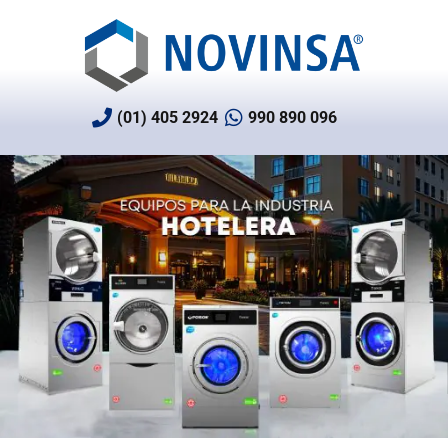
Ir
al
contenido
(01) 405 2924
990 890 096