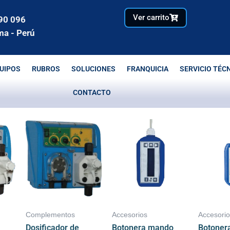
Ver carrito
90 096
ma - Perú
UIPOS
RUBROS
SOLUCIONES
FRANQUICIA
SERVICIO TÉC
CONTACTO
Complementos
Accesorios
Accesori
Dosificador de
Botonera mando
Botoner