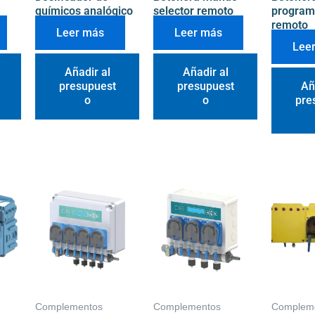
químicos analógico
selector remoto
program
remoto
Leer más
Leer más
Lee
Añadir al
Añadir al
presupuest
presupuest
Añ
o
o
pre
Complementos
Complementos
Complem