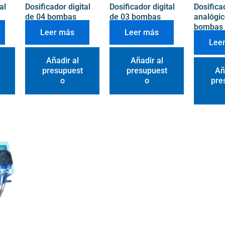
al
Dosificador digital
Dosificador digital
Dosifica
de 04 bombas
de 03 bombas
analógic
bombas
Leer más
Leer más
Lee
Añadir al
Añadir al
presupuest
presupuest
Añ
o
o
pre