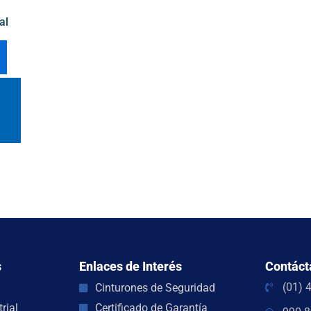
al
s
Enlaces de Interés
Contáct
(01) 
Cinturones de Seguridad
rial
Certificado de Garantía