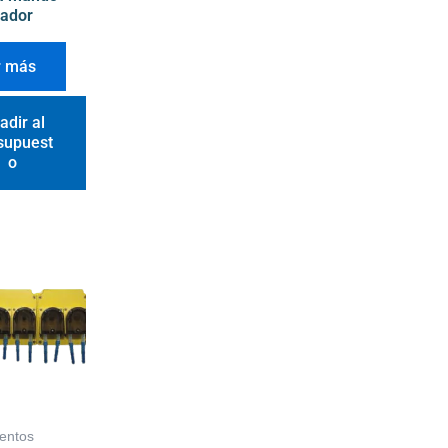
ador
r más
adir al
supuest
o
entos