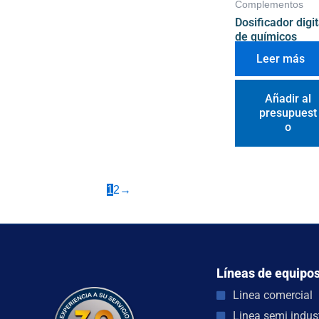
Complementos
Dosificador digit
de químicos
Leer más
Añadir al
presupuest
o
1
2
→
Líneas de equipo
Linea comercial
Linea semi indust