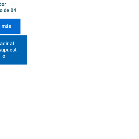
dor
o de 04
r más
adir al
supuest
o