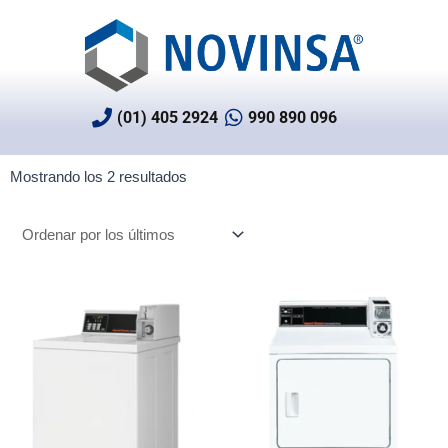
Ir
al
contenido
(01) 405 2924
990 890 096
Ordenado
Mostrando los 2 resultados
por
los
últimos