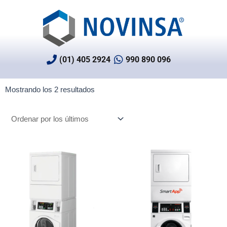
Ir
al
contenido
(01) 405 2924
990 890 096
Ordenado
Mostrando los 2 resultados
por
los
últimos