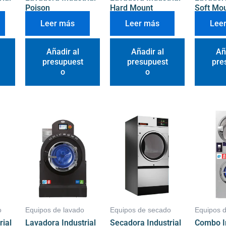
Poison
Hard Mount
Soft Mo
Leer más
Leer más
Lee
Añadir al
Añadir al
Añ
presupuest
presupuest
pre
o
o
o
Equipos de lavado
Equipos de secado
Equipos 
rial
Lavadora Industrial
Secadora Industrial
Combo In