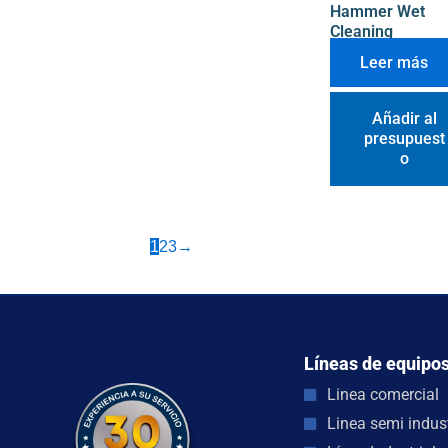
Hammer Wet
Cleaning
Leer más
Añadir al
presupuest
o
1
2
3
→
Líneas de equipo
Linea comercial
Linea semi indust