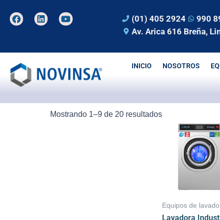
Ir
F
L
Y
(01) 405 2924
990 8
al
a
i
o
Av. Arica 616 Breña, Li
contenido
c
n
u
e
k
t
b
e
u
o
d
b
o
i
e
INICIO
NOSOTROS
EQ
k
n
Ordenado
Mostrando 1–9 de 20 resultados
por
los
últimos
Equipos de lavado
Lavadora Industr