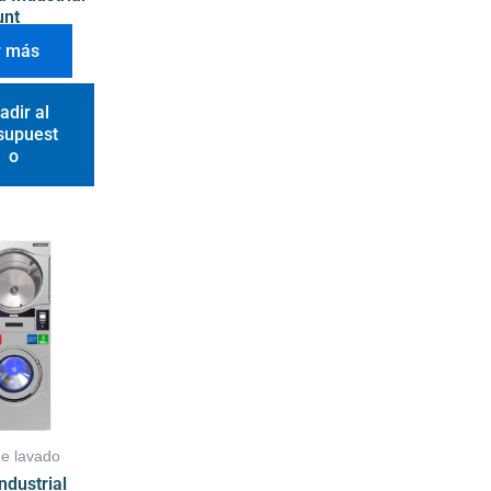
unt
r más
adir al
supuest
o
de lavado
dustrial