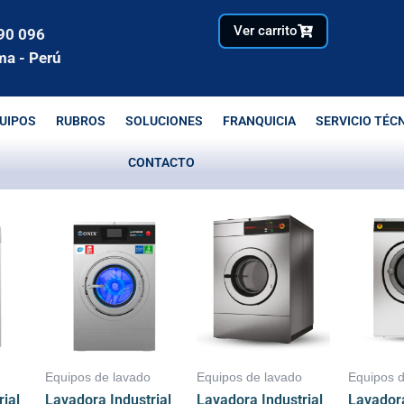
Ver carrito
90 096
ma - Perú
UIPOS
RUBROS
SOLUCIONES
FRANQUICIA
SERVICIO TÉC
CONTACTO
Equipos de lavado
Equipos de lavado
Equipos 
ial
Lavadora Industrial
Lavadora Industrial
Lavadora