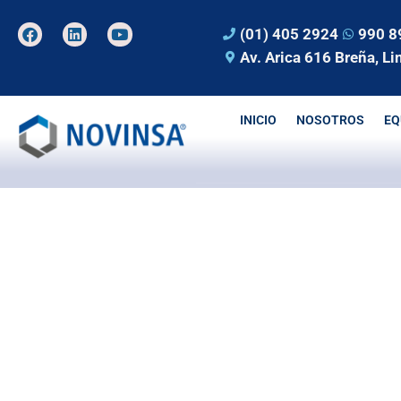
Ir
F
L
Y
al
(01) 405 2924
990 8
a
i
o
contenido
c
n
u
Av. Arica 616 Breña, Li
e
k
t
b
e
u
o
d
b
o
i
e
INICIO
NOSOTROS
EQ
k
n