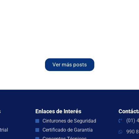
Ver más posts
s
Enlaces de Interés
Contáct
(01) 
Cinturones de Seguridad
rial
Certificado de Garantía
990 8
Conceptos Técnicos